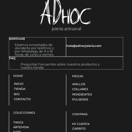
609131408
Estamos encantados de
hola@adhocjoieria.com
atenderte por teléfono o
por WhatsApp, de 9 a 18
horas, de lunes a viernes.
FAQ
Preguntas Frecuentes sobre nuestros productos y
nuestra tienda.
HOME
PIEZAS
INICIO
ANILLOS
TIENDA
COLLARES
BIO
PENDIENTES
CONTACTO
PULSERAS
COLECCIONES
COMPRAS
TWIGS
MI CUENTA
ARTEMISA
CARRITO
HARI