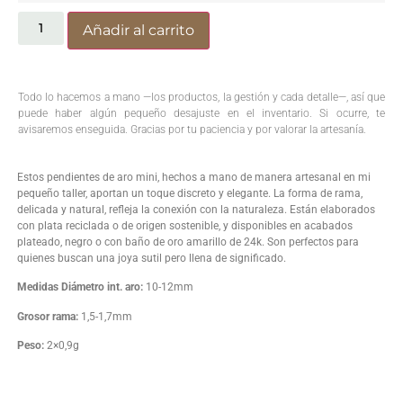
Añadir al carrito
Todo lo hacemos a mano —los productos, la gestión y cada detalle—, así que
puede haber algún pequeño desajuste en el inventario. Si ocurre, te
avisaremos enseguida. Gracias por tu paciencia y por valorar la artesanía.
Estos pendientes de aro mini, hechos a mano de manera artesanal en mi
pequeño taller, aportan un toque discreto y elegante. La forma de rama,
delicada y natural, refleja la conexión con la naturaleza. Están elaborados
con plata reciclada o de origen sostenible, y disponibles en acabados
plateado, negro o con baño de oro amarillo de 24k. Son perfectos para
quienes buscan una joya sutil pero llena de significado.
Medidas Diámetro int. aro:
10-12mm
Grosor rama:
1,5-1,7mm
Peso:
2×0,9g