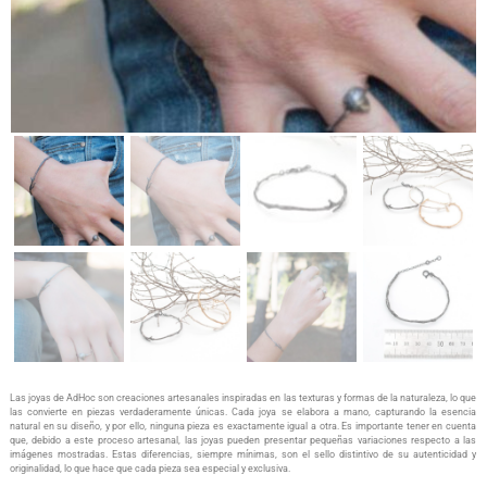
Las joyas de AdHoc son creaciones artesanales inspiradas en las texturas y formas de la naturaleza, lo que
las convierte en piezas verdaderamente únicas. Cada joya se elabora a mano, capturando la esencia
natural en su diseño, y por ello, ninguna pieza es exactamente igual a otra. Es importante tener en cuenta
que, debido a este proceso artesanal, las joyas pueden presentar pequeñas variaciones respecto a las
imágenes mostradas. Estas diferencias, siempre mínimas, son el sello distintivo de su autenticidad y
originalidad, lo que hace que cada pieza sea especial y exclusiva.