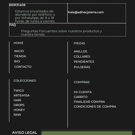
609131408
Estamos encantados de
hola@adhocjoieria.com
atenderte por teléfono o
por WhatsApp, de 9 a 18
horas, de lunes a viernes.
FAQ
Preguntas Frecuentes sobre nuestros productos y
nuestra tienda.
HOME
PIEZAS
INICIO
ANILLOS
TIENDA
COLLARES
BIO
PENDIENTES
CONTACTO
PULSERAS
COLECCIONES
COMPRAS
TWIGS
MI CUENTA
ARTEMISA
CARRITO
HARI
FINALIZAR COMPRA
DROPS
CONDICIONES DE COMPRA
HONEY
RAW
AVISO LEGAL