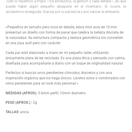
Todo lo hacemos a mano —los productos, la gestión y cada detalle—, así que
puede haber algún pequeño desajuste en el inventario. Si ocurre, te
avisaremos enseguida. Gracias por tu paciencia y por valorar la artesanía.
«Pequeños en tamaño pero ricos en detalle, estos mini aros de 10 mm
presentan un diseño con forma de panal que celebra la belleza discreta de
la naturaleza. Su estructura compacta y textura geométrica los convierten
en una joya sutil pero con carácter.
Cada par está elaborado a mano en mi pequeño taller, utilizando
únicamente plata de ley reciclada. Es una pieza ética y pensada con calma,
diseñada para acompañarte a diario con un toque de originalidad natural.
Perfectos si buscas unos pendientes cómodos, discretos y con una
inspiración orgánica que los haga únicos. Lúcelos solos o combinados con
otros pendientes para un look más personal.»
MEDIDAS (APROX):
5-6mm perfil, 10mm diametro
PESO (APROX.) :
2g
TALLAS:
unica