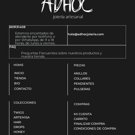
609131408
Estamos encantados de
hola@adhocjoieria.com
atenderte por teléfono o
por WhatsApp, de 9 a 18
horas, de lunes a viernes.
FAQ
Preguntas Frecuentes sobre nuestros productos y
nuestra tienda.
HOME
PIEZAS
INICIO
ANILLOS
TIENDA
COLLARES
BIO
PENDIENTES
CONTACTO
PULSERAS
COLECCIONES
COMPRAS
TWIGS
MI CUENTA
ARTEMISA
CARRITO
HARI
FINALIZAR COMPRA
DROPS
CONDICIONES DE COMPRA
HONEY